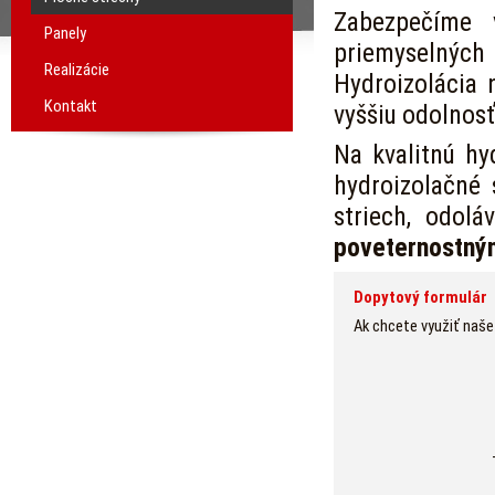
Zabezpečíme
Panely
priemyselných
Realizácie
Hydroizolácia n
Kontakt
vyššiu odolnosť
Na kvalitnú hy
hydroizolačné 
striech, odol
poveternostný
Dopytový formulár
Ak chcete využiť naše