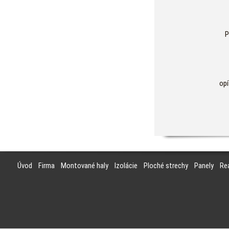
P
opí
Úvod
Firma
Montované haly
Izolácie
Ploché strechy
Panely
Rea