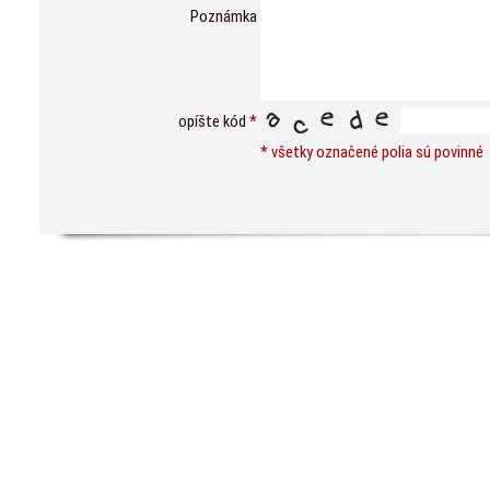
Poznámka
opíšte kód
*
* všetky označené polia sú povinné