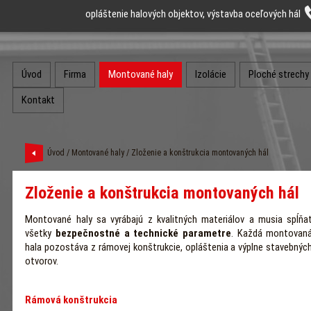
opláštenie halových objektov, výstavba oceľových hál
Úvod
Firma
Montované haly
Izolácie
Ploché strechy
Kontakt
Úvod
/
Montované haly
/ Zloženie a konštrukcia montovaných hál
Zloženie a konštrukcia montovaných hál
Montované haly sa vyrábajú z kvalitných materiálov a musia spĺňa
všetky
bezpečnostné a technické parametre
. Každá montovan
hala pozostáva z rámovej konštrukcie, opláštenia a výplne stavebnýc
otvorov.
Rámová konštrukcia