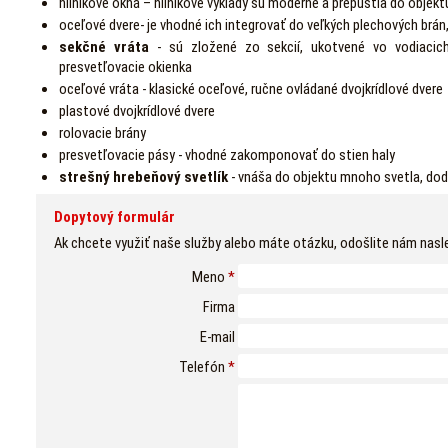
hliníkové okná – hliníkové výklady sú moderné a prepustia do obje
oceľové dvere- je vhodné ich integrovať do veľkých plechových brán
sekčné vráta
- sú zložené zo sekcií, ukotvené vo vodiacich
presvetľovacie okienka
oceľové vráta - klasické oceľové, ručne ovládané dvojkrídlové dvere
plastové dvojkrídlové dvere
rolovacie brány
presvetľovacie pásy - vhodné zakomponovať do stien haly
strešný hrebeňový svetlík
- vnáša do objektu mnoho svetla, do
Dopytový formulár
Ak chcete využiť naše služby alebo máte otázku, odošlite nám nasl
Meno
*
Firma
E-mail
Telefón
*