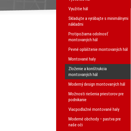
Využitie hál
Skladujte a vyrábajte s minimálnymi
nákladmi
Protipožiarna odolnosť
montovaných hál
Pevné opláštenie montovaných hál
Montované haly
Zloženie a konštrukcia
montovaných hál
Moderný design montovaných hál
Možnosti riešenia priestorov pre
podnikanie
Viacpodlažné montované haly
Moderné obchody – pastva pre
naše oči