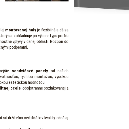
elej
montovanej haly
je flexibilná a dá sa
torý sa zohľadňuje pri výbere typu profilu
rnostné vplyvy v danej oblasti. Rozpon do
ocnými podperami.
nejšie
sendvičové panely
od našich
votnosťou, rýchlou montážou, vysokou
sokou estetickou hodnotou.
itnej ocele
, obojstranne pozinkovanej a
sú držiteľmi certifikátov kvality, okná aj