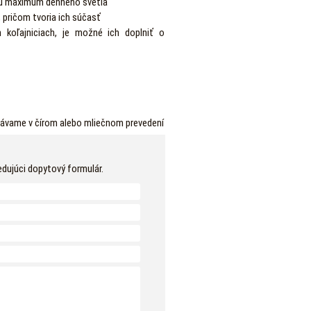
ktu maximum denného svetla
, pričom tvoria ich súčasť
 koľajniciach, je možné ich doplniť o
dávame v čírom alebo mliečnom prevedení
edujúci dopytový formulár.