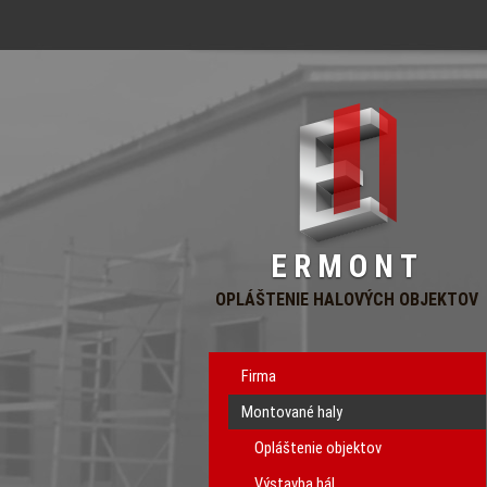
ERMONT
OPLÁŠTENIE HALOVÝCH OBJEKTOV
Firma
Montované haly
Opláštenie objektov
Výstavba hál