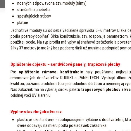
nosných stĺpov, tvoria tzv. moduly (rámy)
strešného priečelia
spevňujúcich stĺpov
platne
Jednotlivé moduly sú od seba vzdialené spravidla 5 - 6 metrov. Dĺžka c
podľa potreby dopĺňať. Šírka konštrukcie, tzv. rozpon, je parametrom, k
použitej ocele. Na typ profilu má vplyv aj snehové zaťaženie a povete
šírky 37 metrov je možný bez podpery, širší už musíme podoprieť pom
Opláštenie objektu – sendvičové panely, trapézové plechy
Pre
opláštenie rámovej konštrukcie
haly používame najkvalit
renomovaných dodávateľov RUUKKI a PANELTECH. Vynikajú dlhou ži
kvalitou, požiarnou odolnosťou, jednoduchou údržbou a nemenej aj vy
Náš zákazník má na výber aj širokú paletu
trapézových plechov z kval
odolnej voči UV žiareniu.
Výplne stavebných otvorov
plastové okná a dvere - spolupracujeme výlučne s dodávateľmi, ktorí 
dvere dodávajú na mieru podľa požiadaviek zákazníka