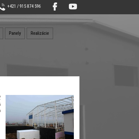
+421 / 915 874 596
Panely
Realizácie
ť
á
h