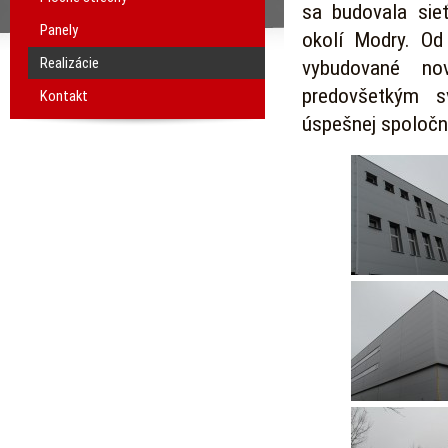
sa budovala sie
Panely
okolí Modry. O
Realizácie
vybudované no
predovšetkým s
Kontakt
úspešnej spoločnos