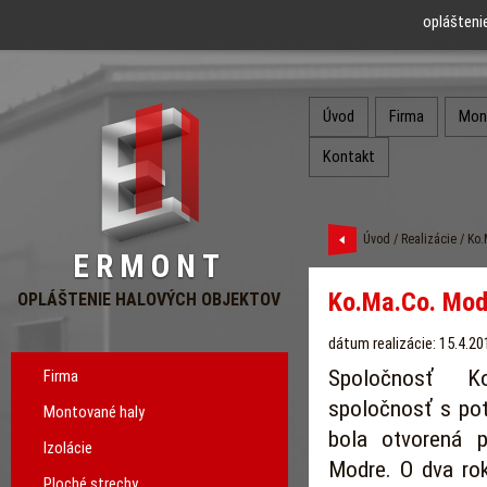
oplášteni
Úvod
Firma
Mon
Kontakt
Úvod
/
Realizácie
/ Ko.
ERMONT
Ko.Ma.Co. Modr
OPLÁŠTENIE HALOVÝCH OBJEKTOV
dátum realizácie: 15.4.20
Spoločnosť K
Firma
spoločnosť s po
Montované haly
bola
otvorená 
Izolácie
Modre. O dva ro
Ploché strechy