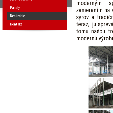
moderným sp
Panely
zameraním na v
Realizácie
syrov a tradi
teraz, ju sprev
Kontakt
tomu našou tro
modernú výrobn