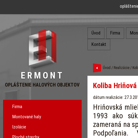
oplášteni
Úvod
Firma
Mon
Kontakt
Úvod
/
Realizácie
/ Kol
ERMONT
Koliba Hriňová
OPLÁŠTENIE HALOVÝCH OBJEKTOV
dátum realizácie: 27.3.20
Hriňovská mlie
Firma
1993 ako súk
Montované haly
zameraná na sp
Izolácie
Podpoľania.
Ploché strechy