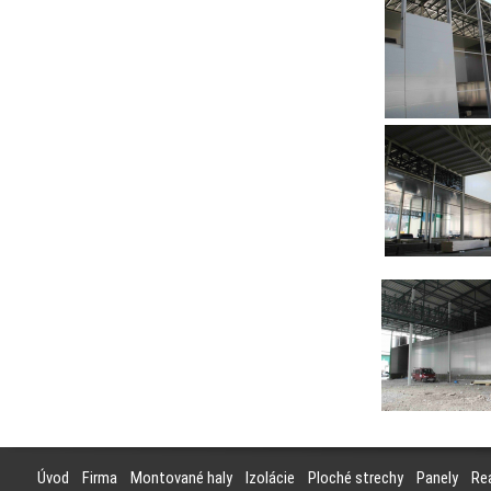
Úvod
Firma
Montované haly
Izolácie
Ploché strechy
Panely
Rea