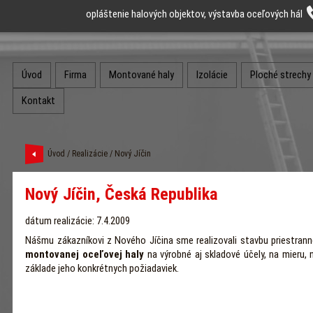
opláštenie halových objektov, výstavba oceľových hál
Úvod
Firma
Montované haly
Izolácie
Ploché strechy
Kontakt
Úvod
/
Realizácie
/ Nový Jíčin
Nový Jíčin, Česká Republika
dátum realizácie: 7.4.2009
Nášmu zákazníkovi z Nového Jíčina sme realizovali stavbu priestrann
montovanej oceľovej haly
na výrobné aj skladové účely, na mieru, 
základe jeho konkrétnych požiadaviek.