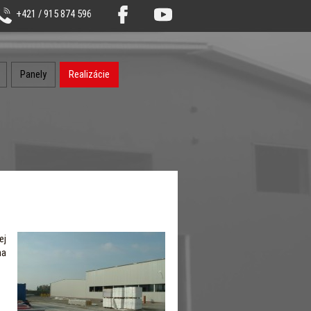
+421 / 915 874 596
Panely
Realizácie
ej
na