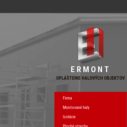
ERMONT
OPLÁŠTENIE HALOVÝCH OBJEKTOV
Firma
Montované haly
Izolácie
Ploché strechy