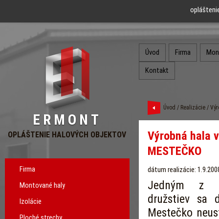
oplášteni
Úvod
Firma
Mon
Kontakt
Úvod
/
Realizácie
/ Výr
ERMONT
Výrobná hala v
OPLÁŠTENIE HALOVÝCH OBJEKTOV
MESTEČKO
Firma
dátum realizácie: 1.9.200
Jedným z má
Montované haly
družstiev sa 
Izolácie
Mestečko neust
Ploché strechy