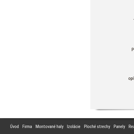
P
opí
Úvod
Firma
Montované haly
Izolácie
Ploché strechy
Panely
Rea