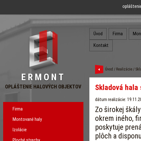
oplášteni
Úvod
Firma
Mon
Kontakt
Úvod
/
Realizácie
/ Skl
ERMONT
Skladová hala 
OPLÁŠTENIE HALOVÝCH OBJEKTOV
dátum realizácie: 19.11.
Zo širokej škály
Firma
okrem iného, f
Montované haly
poskytuje pren
Izolácie
plôch a disponu
Ploché strechy