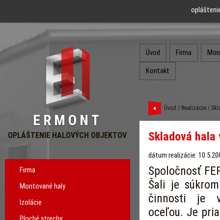
oplášteni
Úvod
Firma
Mon
Kontakt
Úvod
/
Realizácie
/ Skl
ERMONT
Skladová hala 
OPLÁŠTENIE HALOVÝCH OBJEKTOV
dátum realizácie: 10.5.20
Spoločnosť FERA
Firma
Šali je súkrom
Montované haly
činnosti je 
Izolácie
oceľou. Je pri
Ploché strechy