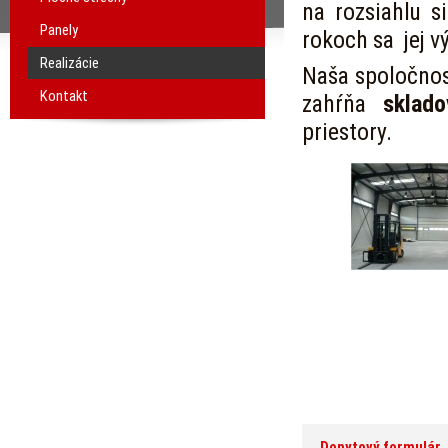
na rozsiahlu s
Panely
rokoch sa jej v
Realizácie
Naša spoločnosť
Kontakt
zahŕňa
sklado
priestory.
Dopytový formulár