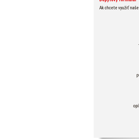
Ak chcete využiť naše
P
opí