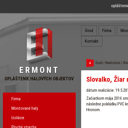
oplášteni
Úvod
Firma
Mon
Kontakt
Úvod
/
Realizácie
/ Slo
ERMONT
Slovalko, Žiar
OPLÁŠTENIE HALOVÝCH OBJEKTOV
dátum realizácie: 19.5.20
Začiatkom mája 2016 sme 
Firma
následne pokládku PVC kry
Montované haly
Hronom.
Izolácie
Ploché strechy