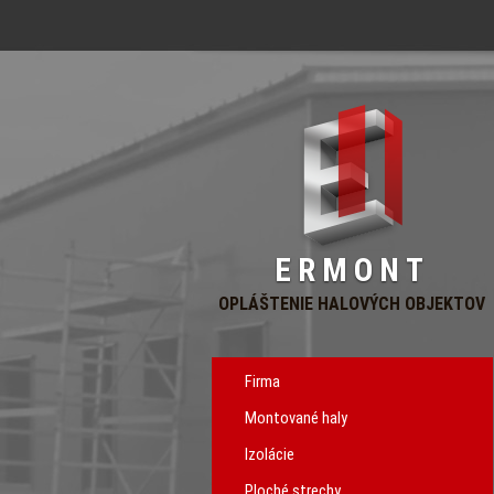
ERMONT
OPLÁŠTENIE HALOVÝCH OBJEKTOV
Firma
Montované haly
Izolácie
Ploché strechy