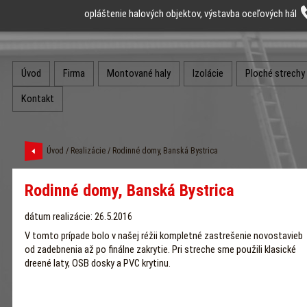
opláštenie halových objektov, výstavba oceľových hál
Úvod
Firma
Montované haly
Izolácie
Ploché strechy
Kontakt
Úvod
/
Realizácie
/ Rodinné domy, Banská Bystrica
Rodinné domy, Banská Bystrica
dátum realizácie: 26.5.2016
V tomto prípade bolo v našej réžii kompletné zastrešenie novostavieb
od zadebnenia až po finálne zakrytie. Pri streche sme použili klasické
dreené laty, OSB dosky a PVC krytinu.