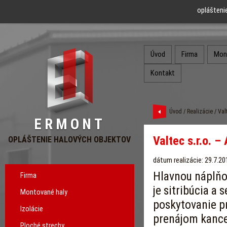
oplášteni
Úvod
Firma
Mon
Kontakt
Úvod
/
Realizácie
/ Valt
ERMONT
Valtec s.r.o. –
OPLÁŠTENIE HALOVÝCH OBJEKTOV
dátum realizácie: 29.7.20
Hlavnou náplňou
Firma
je sitribúcia a 
Montované haly
poskytovanie p
Izolácie
prenájom kance
Ploché strechy