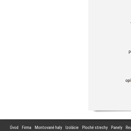
P
opí
Úvod
Firma
Montované haly
Izolácie
Ploché strechy
Panely
Rea