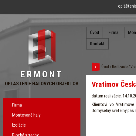
oplášteni
Úvod
Firma
Mon
Kontakt
Úvod
/
Realizácie
/ Vra
ERMONT
Vratimov Česk
OPLÁŠTENIE HALOVÝCH OBJEKTOV
dátum realizácie: 14.10.
Klientovi vo Vratimove 
Firma
Dômyselný svetelný pás n
Montované haly
Izolácie
Ploché strechy