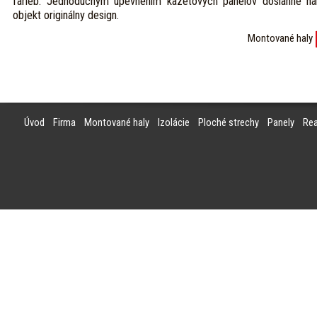
farieb. Jednoduchým upevnením kazetových panelov dosiahne ha
objekt originálny design.
Montované haly
Úvod
Firma
Montované haly
Izolácie
Ploché strechy
Panely
Rea