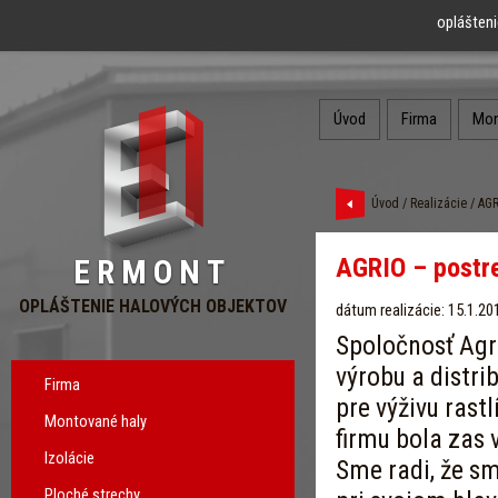
oplášteni
Úvod
Firma
Mon
Úvod
/
Realizácie
/ AGR
AGRIO – postre
ERMONT
OPLÁŠTENIE HALOVÝCH OBJEKTOV
dátum realizácie: 15.1.20
Spoločnosť Agri
výrobu a distri
Firma
pre výživu rast
Montované haly
firmu bola zas 
Izolácie
Sme radi, že sm
Ploché strechy