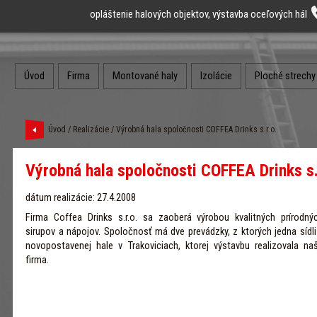
opláštenie halových objektov, výstavba oceľových hál
Úvod
Firma
Montované haly
Izolácie
Ploché strechy
Úvod
/
Realizácie
/ Výrobná hala spoločnosti COFFEA Drinks s.r.o.
Výrobná hala spoločnosti COFFEA Drinks s.
dátum realizácie: 27.4.2008
Firma Coffea Drinks s.r.o. sa zaoberá výrobou kvalitných prírodný
sirupov a nápojov. Spoločnosť má dve prevádzky, z ktorých jedna sídli
novopostavenej hale v Trakoviciach, ktorej výstavbu realizovala na
firma.