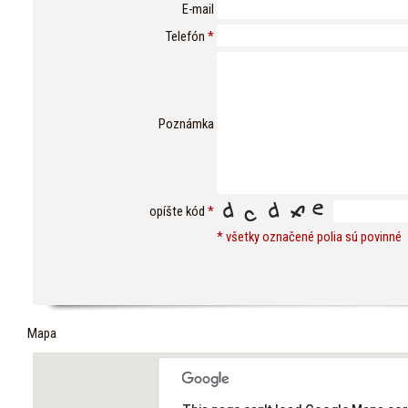
E-mail
Telefón
*
Poznámka
opíšte kód
*
* všetky označené polia sú povinné
Mapa