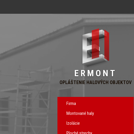
ERMONT
OPLÁŠTENIE HALOVÝCH OBJEKTOV
Firma
Montované haly
Izolácie
Ploché strechy