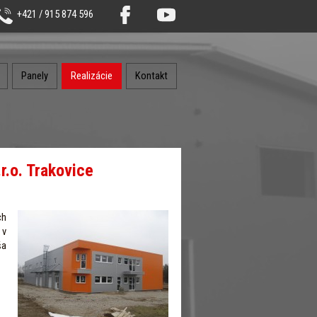
+421 / 915 874 596
Panely
Realizácie
Kontakt
r.o. Trakovice
ch
 v
ša