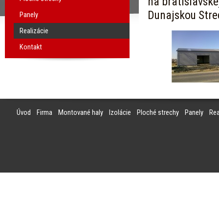
na bratislavsk
Dunajskou Stre
Panely
Realizácie
Kontakt
Úvod
Firma
Montované haly
Izolácie
Ploché strechy
Panely
Rea