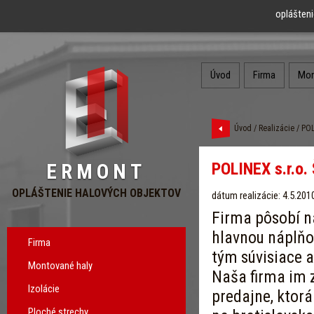
oplášteni
Úvod
Firma
Mon
Úvod
/
Realizácie
/ POL
POLINEX s.r.o.
ERMONT
OPLÁŠTENIE HALOVÝCH OBJEKTOV
dátum realizácie: 4.5.201
Firma pôsobí na
hlavnou náplňo
Firma
tým súvisiace 
Montované haly
Naša firma im 
Izolácie
predajne, ktorá
Ploché strechy