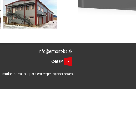
info@ermont-bs.sk
Kontakt
| marketingová podpora
wynergie
| vytvorilo
webio