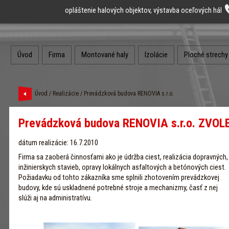
opláštenie halových objektov, výstavba oceľových hál
Úvod
Firma
Montované haly
Izolácie
Ploché strechy
Úvod
/
Realizácie
/ Prevádzková budova RENOVIA s.r.o.
Prevádzková budova RENOVIA s.r.o. ZVOL
dátum realizácie: 16.7.2010
Firma sa zaoberá činnosťami ako je údržba ciest, realizácia dopravných,
inžinierskych stavieb, opravy lokálnych asfaltových a betónových ciest.
Požiadavku od tohto zákazníka sme splnili zhotovením prevádzkovej
budovy, kde sú uskladnené potrebné stroje a mechanizmy, časť z nej
slúži aj na administratívu.