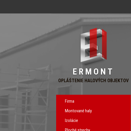
ERMONT
OPLÁŠTENIE HALOVÝCH OBJEKTOV
Firma
Montované haly
Izolácie
Ploché strechy