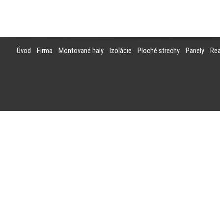
Úvod
Firma
Montované haly
Izolácie
Ploché strechy
Panely
Rea