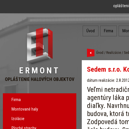
oplášteni
Úvod
Firma
Mon
Úvod
/
Realizácie
/ Sed
Sedem s.r.o. K
ERMONT
OPLÁŠTENIE HALOVÝCH OBJEKTOV
dátum realizácie: 2.8.201
Veľmi netradič
agentúry láka 
Firma
diaľky. Navrhn
Montované haly
budova, ktorá t
Izolácie
Zodpovedá tomu 
Ploché strechy