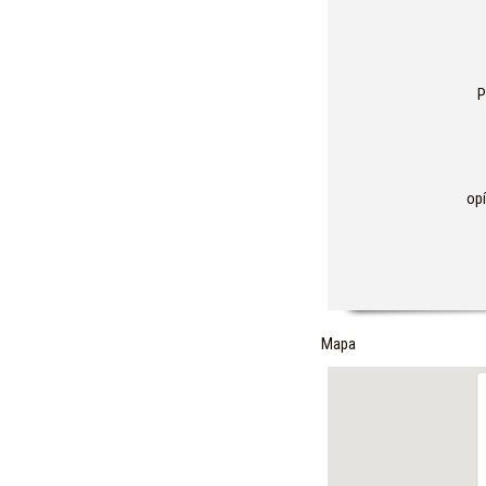
P
op
Mapa