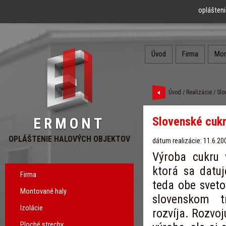
oplášteni
Úvod
Firma
Mon
Úvod
/
Realizácie
/ Slo
Slovenské cukr
ERMONT
OPLÁŠTENIE HALOVÝCH OBJEKTOV
dátum realizácie: 11.6.20
Výroba cukru 
ktorá sa datuj
Firma
teda obe sveto
Montované haly
slovenskom 
Izolácie
rozvíja. Rozvoj
Ploché strechy