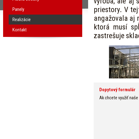
výroba, ale aj
priestory. V te
Panely
angažovala aj 
Realizácie
ktorá musí sp
Kontakt
zastrešuje skla
Dopytový formulár
Ak chcete využiť naše