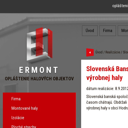
oplášteni
Úvod
Firma
Mon
Úvod
/
Realizácie
/ Slo
Slovenská Ban
ERMONT
výrobnej haly
OPLÁŠTENIE HALOVÝCH OBJEKTOV
dátum realizácie: 8.9.201
Slovenská banská spoločn
Firma
časom chátrajú. Obdržali 
výrobnej haly v obci Hod
Montované haly
Izolácie
Ploché strechy