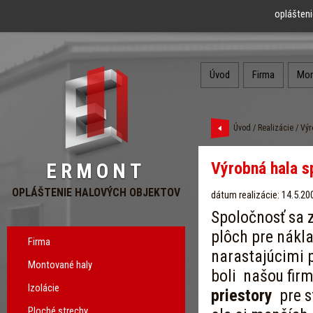
oplášteni
Úvod
Firma
Mon
Úvod
/
Realizácie
/ Výr
Výrobná hala s
ERMONT
OPLÁŠTENIE HALOVÝCH OBJEKTOV
dátum realizácie: 14.5.20
Spoločnosť sa 
plôch pre nákla
Firma
narastajúcimi 
Montované haly
boli našou fi
Izolácie
priestory
pre s
Ploché strechy