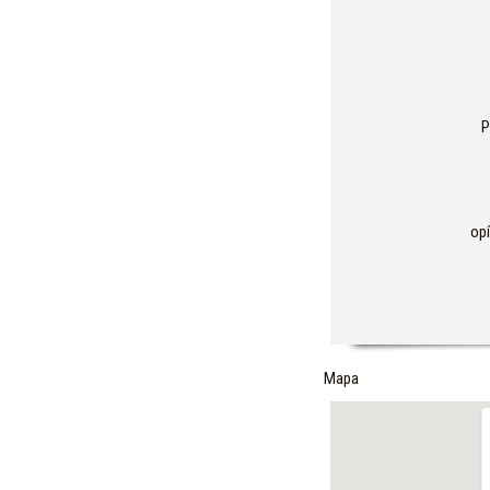
P
op
Mapa