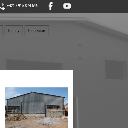
+421 / 915 874 596
Panely
Realizácie
j
h
a
z
e
h