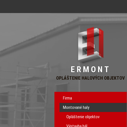
ERMONT
OPLÁŠTENIE HALOVÝCH OBJEKTOV
Firma
Montované haly
Opláštenie objektov
Výstavba hál