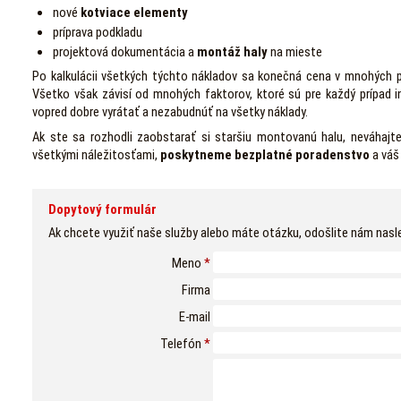
nové
kotviace elementy
príprava podkladu
projektová dokumentácia a
montáž haly
na mieste
Po kalkulácii všetkých týchto nákladov sa konečná cena v mnohých prí
Všetko však závisí od mnohých faktorov, ktoré sú pre každý prípad i
vopred dobre vyrátať a nezabudnúť na všetky náklady.
Ak ste sa rozhodli zaobstarať si staršiu montovanú halu, neváha
všetkými náležitosťami,
poskytneme bezplatné poradenstvo
a váš 
Dopytový formulár
Ak chcete využiť naše služby alebo máte otázku, odošlite nám nasl
Meno
*
Firma
E-mail
Telefón
*