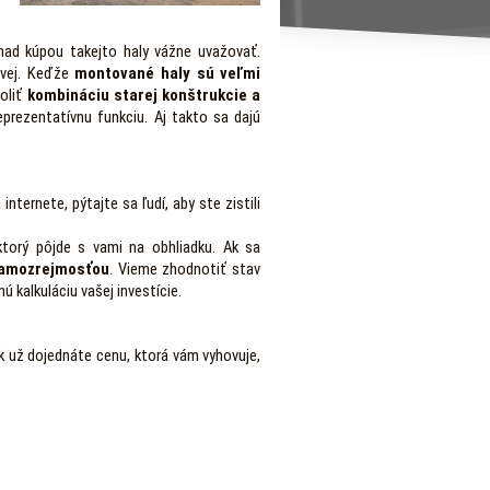
 nad kúpou takejto haly vážne uvažovať.
ovej. Keďže
montované haly sú veľmi
voliť
kombináciu starej konštrukcie a
eprezentatívnu funkciu. Aj takto sa dajú
 internete, pýtajte sa ľudí, aby ste zistili
 ktorý pôjde s vami na obhliadku. Ak sa
samozrejmosťou
. Vieme zhodnotiť stav
ú kalkuláciu vašej investície.
k už dojednáte cenu, ktorá vám vyhovuje,