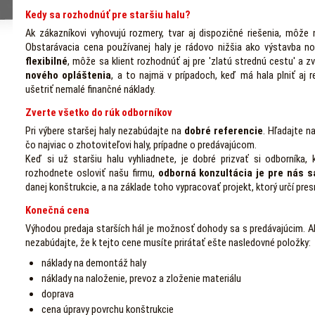
Kedy sa rozhodnúť pre staršiu halu?
Ak zákazníkovi vyhovujú rozmery, tvar aj dispozičné riešenia, môže
Obstarávacia cena používanej haly je rádovo nižšia ako výstavba n
flexibilné
, môže sa klient rozhodnúť aj pre 'zlatú strednú cestu' a z
nového opláštenia
, a to najmä v prípadoch, keď má hala plniť aj r
ušetriť nemalé finančné náklady.
Zverte všetko do rúk odborníkov
Pri výbere staršej haly nezabúdajte na
dobré referencie
. Hľadajte na
čo najviac o zhotoviteľovi haly, prípadne o predávajúcom.
Keď si už staršiu halu vyhliadnete, je dobré prizvať si odborníka,
rozhodnete osloviť našu firmu,
odborná konzultácia je pre nás 
danej konštrukcie, a na základe toho vypracovať projekt, ktorý určí presn
Konečná cena
Výhodou predaja starších hál je možnosť dohody sa s predávajúcim. A
nezabúdajte, že k tejto cene musíte prirátať ešte nasledovné položky:
náklady na demontáž haly
náklady na naloženie, prevoz a zloženie materiálu
doprava
cena úpravy povrchu konštrukcie