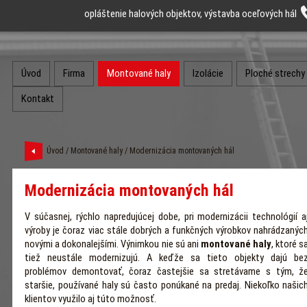
opláštenie halových objektov, výstavba oceľových hál
Úvod
Firma
Montované haly
Izolácie
Ploché strechy
Kontakt
Úvod
/
Montované haly
/ Modernizácia montovaných hál
Modernizácia montovaných hál
V súčasnej, rýchlo napredujúcej dobe, pri modernizácii technológií a
výroby je čoraz viac stále dobrých a funkčných výrobkov nahrádzanýc
novými a dokonalejšími. Výnimkou nie sú ani
montované haly
, ktoré s
tiež neustále modernizujú. A keďže sa tieto objekty dajú be
problémov demontovať, čoraz častejšie sa stretávame s tým, ž
staršie, používané haly sú často ponúkané na predaj. Niekoľko našic
klientov využilo aj túto možnosť.