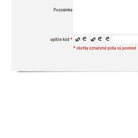
Poznámka
opíšte kód
*
* všetky označené polia sú povinné