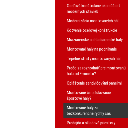
Oceľové konštrukcie ako súčasť
moderných stavieb
Modernizácia montovaných hál
Kotvenie oceľovej konštrukcie
Mraziarenské a chladiarenské haly
Montované haly na podnikanie
Tepelné straty montovaných hál
Prečo sa rozhodnúť pre montovanú
halu od Ermontu?
Opláštenie sendvičovými panelmi
Montované či nafukovacie
športové haly?
Montované haly za
bezkonkurenčne rýchly čas
Predajňa a skladové priestory