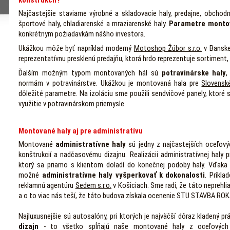
konštrukcií?
Najčastejšie staviame výrobné a skladovacie haly, predajne, obchodn
športové haly, chladiarenské a mraziarenské haly.
Parametre monto
konkrétnym požiadavkám nášho investora.
Ukážkou môže byť napríklad moderný
Motoshop Žúbor s.r.o.
v Banskej
reprezentatívnu presklenú predajňu, ktorá hrdo reprezentuje sortiment,
Ďalším možným typom montovaných hál sú
potravinárske haly
,
normám v potravinárstve. Ukážkou je montovaná hala pre
Slovensk
dôležité parametre. Na izoláciu sme použili sendvičové panely, ktoré 
využitie v potravinárskom priemysle.
Montované haly aj pre administratívu
Montované
administratívne haly
sú jedny z najčastejších oceľovýc
konštrukcií a nadčasovému dizajnu. Realizácii administratívnej haly 
ktorý sa priamo s klientom doladí do konečnej podoby haly. Vďak
možné
administratívne haly vyšperkovať k dokonalosti
. Príkla
reklamnú agentúru
Sedem s.r.o.
v Košiciach. Sme radi, že táto neprehl
a o to viac nás teší, že táto budova získala ocenenie STU STAVBA ROKA
Najluxusnejšie sú autosalóny, pri ktorých je najväčší dôraz kladený p
dizajn
- to všetko spĺňajú naše montované haly z oceľových ko