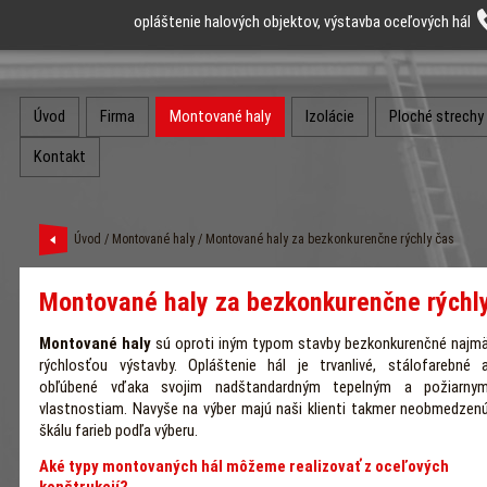
opláštenie halových objektov, výstavba oceľových hál
Úvod
Firma
Montované haly
Izolácie
Ploché strechy
Kontakt
Úvod
/
Montované haly
/ Montované haly za bezkonkurenčne rýchly čas
Montované haly za bezkonkurenčne rýchl
Montované haly
sú oproti iným typom stavby bezkonkurenčné najm
rýchlosťou výstavby. Opláštenie hál je trvanlivé, stálofarebné 
obľúbené vďaka svojim nadštandardným tepelným a požiarny
vlastnostiam. Navyše na výber majú naši klienti takmer neobmedzen
škálu farieb podľa výberu.
Aké typy montovaných hál môžeme realizovať z oceľových