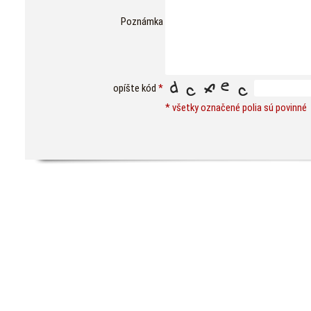
Poznámka
opíšte kód
*
* všetky označené polia sú povinné