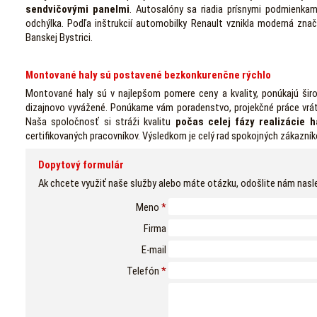
sendvičovými panelmi
. Autosalóny sa riadia prísnymi podmienkami
odchýlka. Podľa inštrukcií automobilky Renault vznikla moderná zna
Banskej Bystrici.
Montované haly sú postavené bezkonkurenčne rýchlo
Montované haly sú v najlepšom pomere ceny a kvality, ponúkajú širo
dizajnovo vyvážené. Ponúkame vám poradenstvo, projekčné práce vráta
Naša spoločnosť si stráži kvalitu
počas celej fázy realizácie h
certifikovaných pracovníkov. Výsledkom je celý rad spokojných zákazník
Dopytový formulár
Ak chcete využiť naše služby alebo máte otázku, odošlite nám nasl
Meno
*
Firma
E-mail
Telefón
*