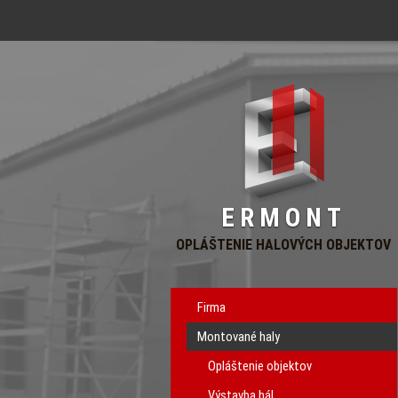
ERMONT
OPLÁŠTENIE HALOVÝCH OBJEKTOV
Firma
Montované haly
Opláštenie objektov
Výstavba hál