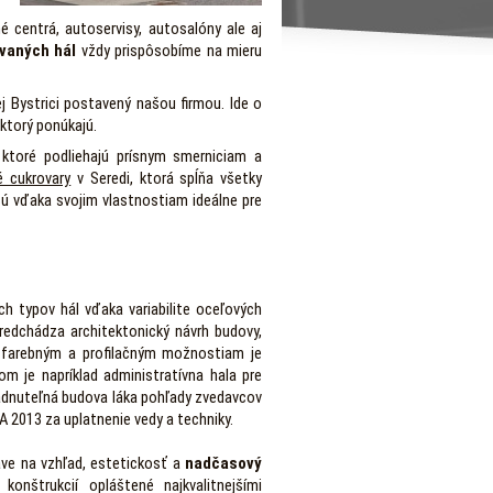
é centrá, autoservisy, autosalóny ale aj
vaných hál
vždy prispôsobíme na mieru
 Bystrici postavený našou firmou. Ide o
 ktorý ponúkajú.
 ktoré podliehajú prísnym smerniciam a
é cukrovary
v Seredi, ktorá spĺňa všetky
sú vďaka svojim vlastnostiam ideálne pre
h typov hál vďaka variabilite oceľových
predchádza architektonický návrh budovy,
a farebným a profilačným možnostiam je
dom je napríklad administratívna hala pre
iadnuteľná budova láka pohľady zvedavcov
 2013 za uplatnenie vedy a techniky.
ráve na vzhľad, estetickosť a
nadčasový
nštrukcií opláštené najkvalitnejšími