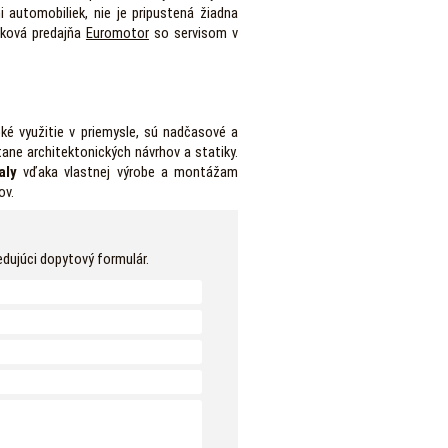
 automobiliek, nie je pripustená žiadna
čková predajňa
Euromotor
so servisom v
ké využitie v priemysle, sú nadčasové a
ne architektonických návrhov a statiky.
aly
vďaka vlastnej výrobe a montážam
ov.
edujúci dopytový formulár.