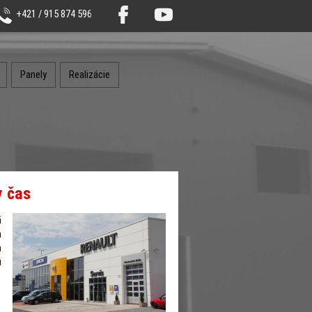
+421 / 915 874 596
Panely
Realizácie
y čas
ä
a
m
ú