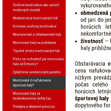
vykurovanéh
Oceľové konštrukcie ako súčasť
moderných stavieb
obmedzená 
Modernizácia montovaných hál
od jari do j
horúcich l
Kotvenie oceľovej konštrukcie
nekomfortn
Mraziarenské a chladiarenské haly
životnosť
– k
Montované haly na podnikanie
haly približn
Tepelné straty montovaných hál
Prečo sa rozhodnúť pre montovanú
Obstarávacia
c
halu od Ermontu?
cena nafukova
Opláštenie sendvičovými panelmi
nízkym prevád
Montované či nafukovacie
počas celého 
športové haly?
horúcich letný
Montované haly za
športovej haly
bezkonkurenčne rýchly čas
dopytového for
Predajňa a skladové priestory