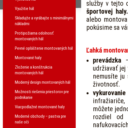
služby v tejto
Využitie hál
športovej haly.
Skladujte a vyrábajte s minimálnymi
alebo montovan
nákladmi
pokúsime sa vám
Protipožiarna odolnosť
montovaných hál
Pevné opláštenie montovaných hál
Ľahká montova
Montované haly
prevádzka
udržiavať je
Zloženie a konštrukcia
montovaných hál
nemusíte ju
Moderný design montovaných hál
životnosť.
vykurovanie
Možnosti riešenia priestorov pre
podnikanie
infražiarič
Viacpodlažné montované haly
môžete jedn
rozdiel od
Moderné obchody – pastva pre
naše oči
nafukovacích 