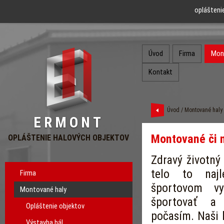
oplášteni
Úvod
Firma
Mon
Kontakt
Úvod
/
Montované haly
ERMONT
Montované či 
OPLÁŠTENIE HALOVÝCH OBJEKTOV
Zdravý životný 
telo to naj
Firma
športovom vy
Montované haly
športovať a
Opláštenie objektov
počasím. Naši k
Výstavba hál