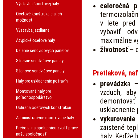
Výstavba športovej haly
celoročná p
termoizolačn
Oceľové konštrukcie a ich
možnosti
v lete pre
Výstavba jazdiarne
vybaviť od
maximálne vy
Atypické oceľové haly
životnosť
– o
Delenie sendvičových panelov
Strešné sendvičové panely
Stenové sendvičové panely
Pretlaková, na
Haly pre uskladnenie potravín
prevádzk
a –
vzduch, aby
Montované haly pre
poľnohospodárstvo
demontovať a
Ochrana oceľových konštrukcií
uskladnenie 
vykurovanie
Administratívne montované haly
zaistené te
Prečo si na spoluprácu zvoliť práve
našu spoločnosť
haly. Keďže 