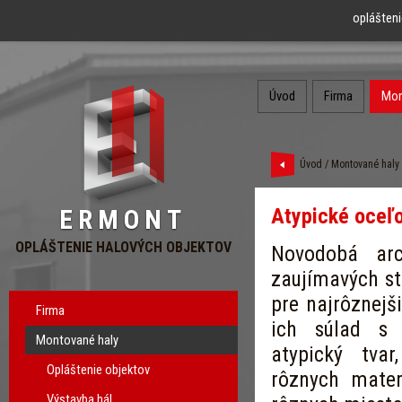
oplášteni
Úvod
Firma
Mon
Úvod
/
Montované haly
Atypické oceľo
ERMONT
OPLÁŠTENIE HALOVÝCH OBJEKTOV
Novodobá arc
zaujímavých st
pre najrôznejš
Firma
ich súlad s
Montované haly
atypický tvar
Opláštenie objektov
rôznych mater
Výstavba hál