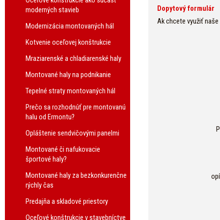
Oceľové konštrukcie ako súčasť
Dopytový formulár
moderných stavieb
Ak chcete využiť naše
Modernizácia montovaných hál
Kotvenie oceľovej konštrukcie
Mraziarenské a chladiarenské haly
Montované haly na podnikanie
Tepelné straty montovaných hál
Prečo sa rozhodnúť pre montovanú
halu od Ermontu?
P
Opláštenie sendvičovými panelmi
Montované či nafukovacie
športové haly?
Montované haly za bezkonkurenčne
op
rýchly čas
Predajňa a skladové priestory
Oceľové konštrukcie v stavebníctve