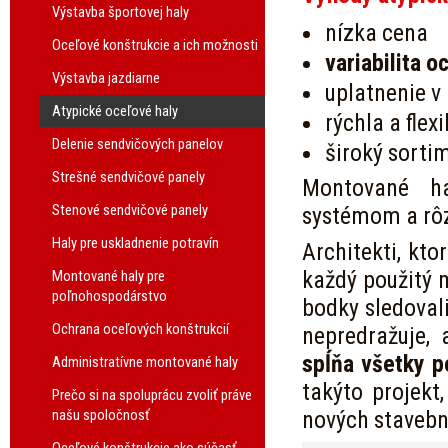
Výstavba športovej haly
nízka cena
Oceľové konštrukcie a ich možnosti
variabilita o
Výstavba jazdiarne
uplatnenie 
Atypické oceľové haly
rýchla a flex
Delenie sendvičových panelov
široký sorti
Strešné sendvičové panely
Montované ha
Stenové sendvičové panely
systémom a rôz
Haly pre uskladnenie potravín
Architekti, kto
každý použitý 
Montované haly pre
poľnohospodárstvo
bodky sledoval
Ochrana oceľových konštrukcií
nepredražuje, 
spĺňa všetky p
Administratívne montované haly
takýto projekt
Prečo si na spoluprácu zvoliť práve
našu spoločnosť
nových stavebn