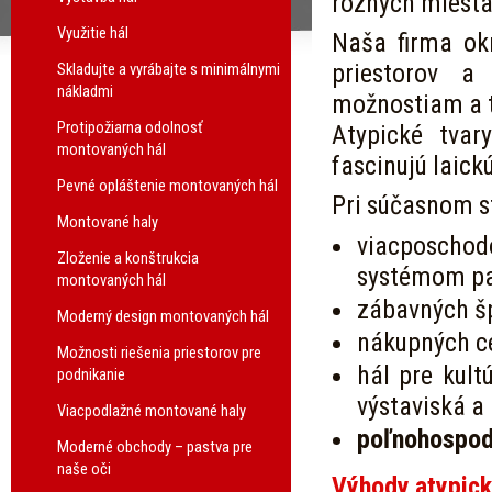
rôznych miesta
Využitie hál
Naša firma ok
priestorov a
Skladujte a vyrábajte s minimálnymi
nákladmi
možnostiam a 
Protipožiarna odolnosť
Atypické tvar
montovaných hál
fascinujú laick
Pevné opláštenie montovaných hál
Pri súčasnom s
Montované haly
viacposchod
Zloženie a konštrukcia
systémom par
montovaných hál
zábavných šp
Moderný design montovaných hál
nákupných c
Možnosti riešenia priestorov pre
hál pre kult
podnikanie
výstaviská a
Viacpodlažné montované haly
poľnohospod
Moderné obchody – pastva pre
naše oči
Výhody atypick