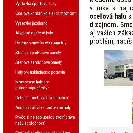
Výstavba športovej haly
v ruke s najn
Oceľové konštrukcie a ich možnosti
oceľovú halu
s 
Výstavba jazdiarne
dizajnom. Sme 
aj vašich záka
Atypické oceľové haly
problém, napíš
Delenie sendvičových panelov
Strešné sendvičové panely
Stenové sendvičové panely
Haly pre uskladnenie potravín
Montované haly pre
poľnohospodárstvo
Ochrana oceľových konštrukcií
Administratívne montované haly
Prečo si na spoluprácu zvoliť práve
našu spoločnosť