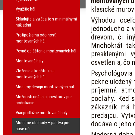
montovaných o
klasické murov
Využitie hál
Výhodou oceľo
Skladujte a vyrábajte s minimálnymi
nákladmi
jednoducho a v
Protipožiarna odolnosť
drevom, či in
montovaných hál
Mnohokrát tak
Pevné opláštenie montovaných hál
presklenými v
Montované haly
osvetlenia, čo
Zloženie a konštrukcia
Psychológovia 
montovaných hál
pekne uložený 
Moderný design montovaných hál
príjemná atmo
Možnosti riešenia priestorov pre
podlahy. Keď s
podnikanie
zákazník má h
Viacpodlažné montované haly
predajcu. Vytv
dodávalo jeho 
Moderné obchody – pastva pre
naše oči
Moderná doba 