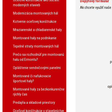
Oceľové konštrukcie ako súčasť
Dopytový formulár
moderných stavieb
Ak chcete využiť naše
Modernizácia montovaných hál
Kotvenie oceľovej konštrukcie
Mraziarenské a chladiarenské haly
Montované haly na podnikanie
Tepelné straty montovaných hál
Prečo sa rozhodnúť pre montovanú
halu od Ermontu?
P
Opláštenie sendvičovými panelmi
Montované či nafukovacie
športové haly?
op
Montované haly za bezkonkurenčne
rýchly čas
Predajňa a skladové priestory
Oceľové konštrukcie v stavebníctve