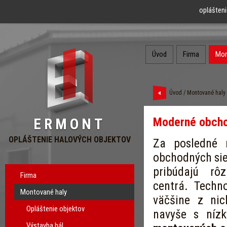
oplášteni
Úvod
Firma
Mon
Úvod
/
Montované haly
Moderné obcho
ERMONT
OPLÁŠTENIE HALOVÝCH OBJEKTOV
Za posledné 
obchodných sie
pribúdajú r
Firma
centrá. Techno
Montované haly
väčšine z nic
Opláštenie objektov
navyše s níz
Výstavba hál