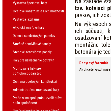
Na základe vzá
Výstavba športovej haly
tzv. kotviaci p
Oceľové konštrukcie a ich možnosti
prvkov, ich zos
Výstavba jazdiarne
Na výkresoch s
Atypické oceľové haly
ich súčasti, 
Delenie sendvičových panelov
osadzovaní kot
montážne tole
Strešné sendvičové panely
betonára je te
Stenové sendvičové panely
Haly pre uskladnenie potravín
Dopytový formulár
Montované haly pre
Ak chcete využiť naše
poľnohospodárstvo
Ochrana oceľových konštrukcií
Administratívne montované haly
Prečo si na spoluprácu zvoliť práve
našu spoločnosť