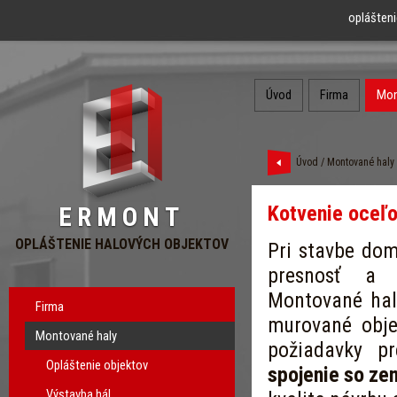
oplášteni
Úvod
Firma
Mon
Úvod
/
Montované haly
Kotvenie oceľo
ERMONT
OPLÁŠTENIE HALOVÝCH OBJEKTOV
Pri stavbe dom
presnosť a 
Montované haly
Firma
murované obje
Montované haly
požiadavky p
Opláštenie objektov
spojenie so ze
Výstavba hál