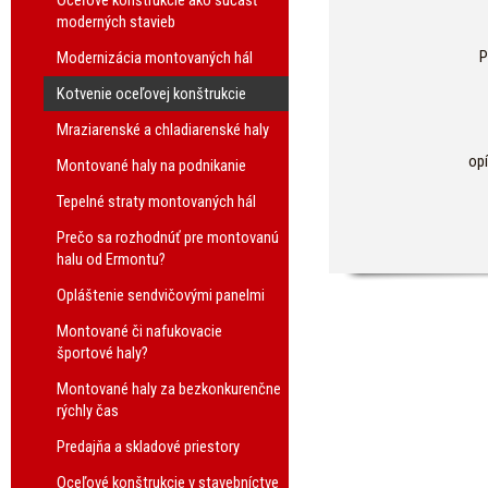
Oceľové konštrukcie ako súčasť
moderných stavieb
P
Modernizácia montovaných hál
Kotvenie oceľovej konštrukcie
Mraziarenské a chladiarenské haly
op
Montované haly na podnikanie
Tepelné straty montovaných hál
Prečo sa rozhodnúť pre montovanú
halu od Ermontu?
Opláštenie sendvičovými panelmi
Montované či nafukovacie
športové haly?
Montované haly za bezkonkurenčne
rýchly čas
Predajňa a skladové priestory
Oceľové konštrukcie v stavebníctve