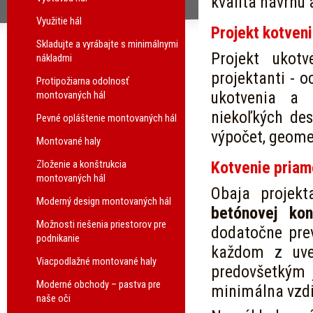
kvalita návrhu 
Využitie hál
Projekt kotven
Skladujte a vyrábajte s minimálnymi
Projekt ukot
nákladmi
projektanti - o
Protipožiarna odolnosť
ukotvenia a 
montovaných hál
niekoľkých de
Pevné opláštenie montovaných hál
výpočet, geome
Montované haly
Zloženie a konštrukcia
Kotvenie priam
montovaných hál
Obaja projek
Moderný design montovaných hál
betónovej kon
Možnosti riešenia priestorov pre
dodatočne pre
podnikanie
každom z uved
Viacpodlažné montované haly
predovšetkým j
Moderné obchody – pastva pre
minimálna vzdi
naše oči