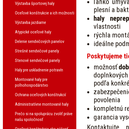
ľahko umýva
Výstavba športovej haly
plesní a bakt
Oceľové konštrukcie a ich možnosti
haly neprep
Výstavba jazdiarne
vlastnosti
Atypické oceľové haly
rýchla mont
Delenie sendvičových panelov
ideálne podm
Strešné sendvičové panely
Poskytujeme ti
Stenové sendvičové panely
možnosť
dob
Haly pre uskladnenie potravín
doplnkových
Montované haly pre
podľa konkré
poľnohospodárstvo
zabezpečeni
Ochrana oceľových konštrukcií
povolenia
Administratívne montované haly
kompletnú re
Prečo si na spoluprácu zvoliť práve
garancia vys
našu spoločnosť
Kontaktujte