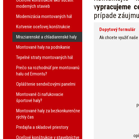
Oceľové konštrukcie ako súčasť
v
ypracujeme c
moderných stavieb
prípade záujmu,
Modernizácia montovaných hál
Kotvenie oceľovej konštrukcie
Dopytový formulár
Mraziarenské a chladiarenské haly
Ak chcete využiť naše
Montované haly na podnikanie
Tepelné straty montovaných hál
Prečo sa rozhodnúť pre montovanú
halu od Ermontu?
Opláštenie sendvičovými panelmi
Montované či nafukovacie
športové haly?
P
Montované haly za bezkonkurenčne
rýchly čas
Predajňa a skladové priestory
op
Oceľové konštrukcie v stavebníctve