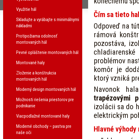
konečnému spot
Využitie hál
Čím sa tieto ha
Skladujte a vyrábajte s minimálnymi
Odpoveď na tút
nákladmi
rámová konštru
Protipožiarna odolnosť
pozostáva, izo
montovaných hál
chladiarenské 
Pevné opláštenie montovaných hál
problémov nast
Montované haly
komôr je dodá
Zloženie a konštrukcia
ktorý vzniká p
montovaných hál
Navonok hala
Moderný design montovaných hál
trapézovými p
Možnosti riešenia priestorov pre
izolácii sa do 
podnikanie
elektrickým p
Viacpodlažné montované haly
Moderné obchody – pastva pre
Hlavné výhody 
naše oči