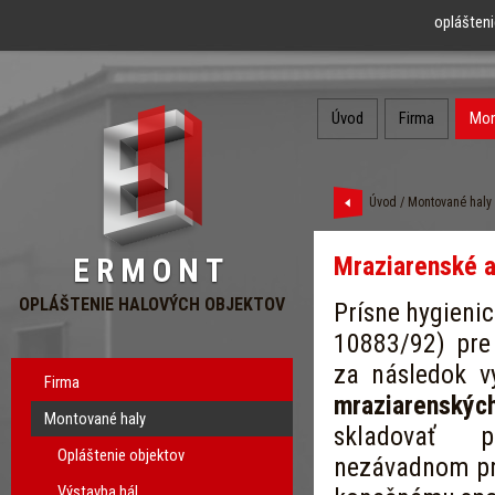
oplášteni
Úvod
Firma
Mon
Úvod
/
Montované haly
Mraziarenské a
ERMONT
OPLÁŠTENIE HALOVÝCH OBJEKTOV
Prísne hygieni
10883/92) pre
za následok vý
Firma
mraziarenský
Montované haly
skladovať p
Opláštenie objektov
nezávadnom pro
Výstavba hál