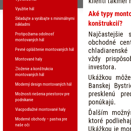
klienti takmer
Využitie hál
Aké typy monto
Skladujte a vyrábajte s minimálnymi
konštrukcií?
nákladmi
Najčastejšie 
Protipožiarna odolnosť
montovaných hál
obchodné cent
chladiarenské
Pevné opláštenie montovaných hál
vždy prispôs
Montované haly
investora.
Zloženie a konštrukcia
montovaných hál
Ukážkou môže
Moderný design montovaných hál
Banskej Bystr
presklenú pre
Možnosti riešenia priestorov pre
podnikanie
ponúkajú.
Viacpodlažné montované haly
Ďalším možn
Moderné obchody – pastva pre
ktoré podlieh
naše oči
Ukážkou je mo