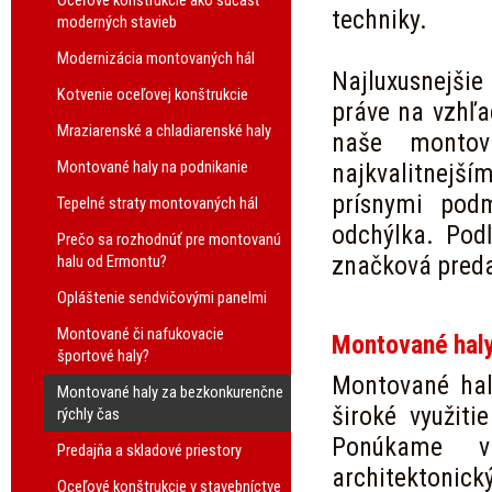
Oceľové konštrukcie ako súčasť
techniky.
moderných stavieb
Modernizácia montovaných hál
Najluxusnejšie 
Kotvenie oceľovej konštrukcie
práve na vzhľa
Mraziarenské a chladiarenské haly
naše montov
Montované haly na podnikanie
najkvalitnejš
prísnymi podm
Tepelné straty montovaných hál
odchýlka. Pod
Prečo sa rozhodnúť pre montovanú
značková pred
halu od Ermontu?
Opláštenie sendvičovými panelmi
Montované či nafukovacie
Montované haly
športové haly?
Montované hal
Montované haly za bezkonkurenčne
široké využiti
rýchly čas
Ponúkame v
Predajňa a skladové priestory
architektonic
Oceľové konštrukcie v stavebníctve