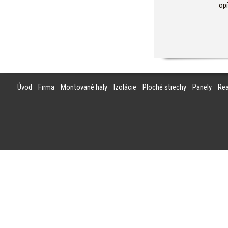
op
Úvod
Firma
Montované haly
Izolácie
Ploché strechy
Panely
Rea