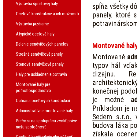
Výstavba športovej haly
spĺňa všetky dô
panely, ktoré 
Oceľové konštrukcie a ich možnosti
potravinárskom
Výstavba jazdiarne
Atypické oceľové haly
Delenie sendvičových panelov
Montované haly
Strešné sendvičové panely
Montované
adm
typov hál vďak
Stenové sendvičové panely
dizajnu. Re
Haly pre uskladnenie potravín
architektonick
Montované haly pre
konečnej podo
poľnohospodárstvo
je možné
a
Ochrana oceľových konštrukcií
Príkladom je n
Administratívne montované haly
Sedem s.r.o.
v
Prečo si na spoluprácu zvoliť práve
budova láka po
našu spoločnosť
získala ocene