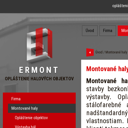
oplášteni
Úvod
Firma
Mon
Úvod
/
Montované haly
Montované haly
ERMONT
OPLÁŠTENIE HALOVÝCH OBJEKTOV
Montované ha
stavby bezkon
výstavby. Opl
Firma
stálofarebné
Montované haly
nadštandardn
Opláštenie objektov
vlastnostiam.
Výstavba hál