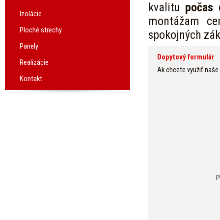
kvalitu
počas c
Izolácie
montážam cert
Ploché strechy
spokojných zá
Panely
Dopytový formulár
Realizácie
Ak chcete využiť naše
Kontakt
P